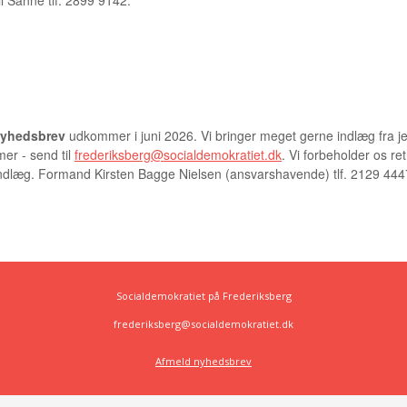
il Sanne tlf. 2899 9142.
AKT
yhedsbrev
udkommer i juni 2026. Vi bringer meget gerne indlæg fra je
r - send til
frederiksberg@socialdemokratiet.dk
. Vi forbeholder os ret 
indlæg. Formand Kirsten Bagge Nielsen (ansvarshavende) tlf. 2129 444
Socialdemokratiet på Frederiksberg
frederiksberg@socialdemokratiet.dk
Afmeld nyhedsbrev