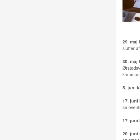
29. maj 
slutter a
30. maj 
Ørstedsve
kommunal
5. juni
k
17. juni 
se ovenf
17. juni 
20. juni