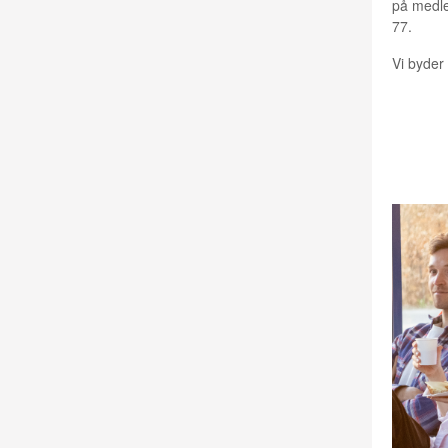
på med
77.
Vi byder
KALE