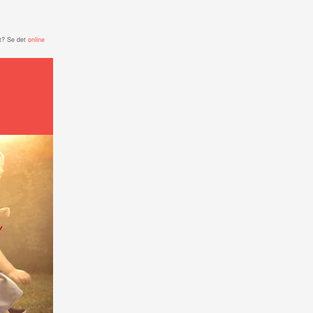
t? Se det
online