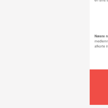
en sms t
KONT
Næste n
medlemme
afkorte 