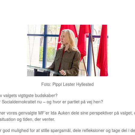
 VALGET - HVAD NU? HØR IDAS BUD
Foto: Pippi Lester Hyllested
v valgets vigtigste budskaber?
r
Socialdemokratiet
nu – og hvor er partiet på vej hen?
ør vores genvalgte MF’er
Ida Auken
dele sine perspektiver på valget,
 situation og tiden, der venter.
r god mulighed for at stille spørgsmål, dele refleksioner og tage del i d