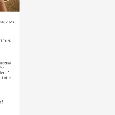
maj 2026
familie,
ristina
fer
ler af
, Lotte
 så