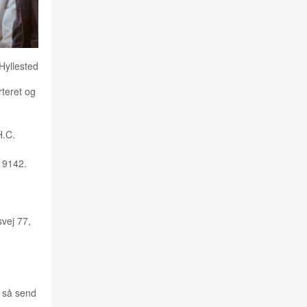
 Hyllested
teret og
H.C.
9 9142.
vej 77,
, så send