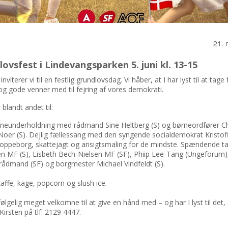
21. 
ovsfest i Lindevangsparken 5. juni kl. 13-15
 inviterer vi til en festlig grundlovsdag. Vi håber, at I har lyst til at tage 
g gode venner med til fejring af vores demokrati.
 blandt andet til:
rneunderholdning med rådmand Sine Heltberg (S) og børneordfører Ch
Noer (S). Dejlig fællessang med den syngende socialdemokrat Kristof
oppeborg, skattejagt og ansigtsmaling for de mindste. Spændende ta
n MF (S), Lisbeth Bech-Nielsen MF (SF), Phiip Lee-Tang (Ungeforum)
ådmand (SF) og borgmester Michael Vindfeldt (S).
kaffe, kage, popcorn og slush ice.
vfølgelig meget velkomne til at give en hånd med – og har I lyst til det,
Kirsten på tlf. 2129 4447.