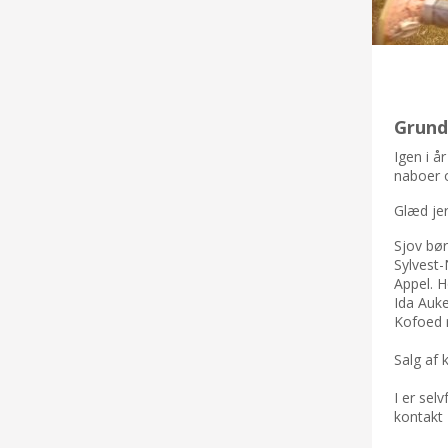
Grundl
Igen i år
naboer o
Glæd jer
Sjov bø
Sylvest-
Appel. H
Ida Auke
Kofoed r
Salg af 
I er sel
kontakt 