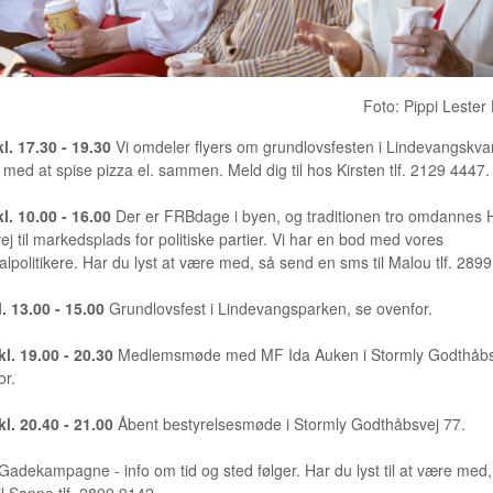
Foto: Pippi Lester
kl. 17.30 - 19.30
Vi omdeler flyers om grundlovsfesten i Lindevangskvar
f med at spise pizza el. sammen. Meld dig til hos Kirsten tlf. 2129 4447.
kl. 10.00 - 16.00
Der er FRBdage i byen, og traditionen tro omdannes 
j til markedsplads for politiske partier. Vi har en bod med vores
politikere. Har du lyst at være med, så send en sms til Malou tlf. 289
l. 13.00 - 15.00
Grundlovsfest i Lindevangsparken, se ovenfor.
kl. 19.00 - 20.30
Medlemsmøde med MF Ida Auken i Stormly Godthåbs
or.
kl. 20.40 - 21.00
Åbent bestyrelsesmøde i Stormly Godthåbsvej 77.
Gadekampagne - info om tid og sted følger. Har du lyst til at være med