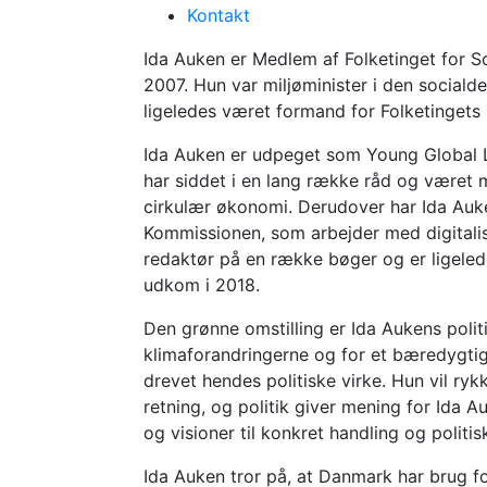
Medlem af folketinget
Kontakt
Ida Auken
Ida Auken er Medlem af Folketinget for So
2007. Hun var miljøminister i den socialde
ligeledes været formand for Folketingets 
Ida Auken er udpeget som Young Global 
har siddet i en lang række råd og været me
cirkulær økonomi. Derudover har Ida Auke
Kommissionen, som arbejder med digitalis
redaktør på en række bøger og er ligelede
udkom i 2018.
Den grønne omstilling er Ida Aukens poli
klimaforandringerne og for et bæredygtig
drevet hendes politiske virke. Hun vil ry
retning, og politik giver mening for Ida
og visioner til konkret handling og politis
Ida Auken tror på, at Danmark har brug for