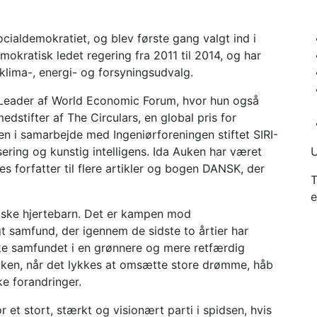
cialdemokratiet, og blev første gang valgt ind i
mokratisk ledet regering fra 2011 til 2014, og har
klima-, energi- og forsyningsudvalg.
Leader af World Economic Forum, hvor hun også
dstifter af The Circulars, en global pris for
n i samarbejde med Ingeniørforeningen stiftet SIRI-
ering og kunstig intelligens. Ida Auken har været
U
s forfatter til flere artikler og bogen DANSK, der
T
e
tiske hjertebarn. Det er kampen mod
t samfund, der igennem de sidste to årtier har
kke samfundet i en grønnere og mere retfærdig
 Auken, når det lykkes at omsætte store drømme, håb
ke forandringer.
 et stort, stærkt og visionært parti i spidsen, hvis