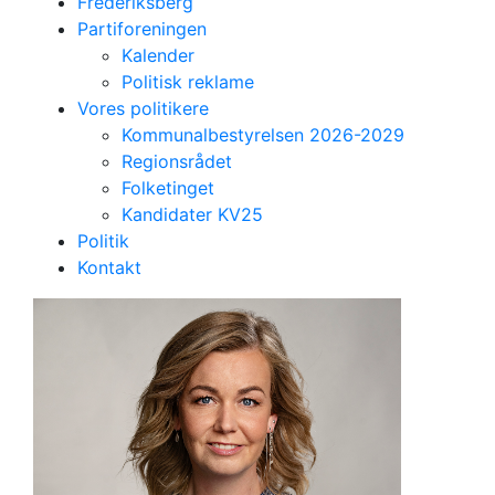
Frederiksberg
Partiforeningen
Kalender
Politisk reklame
Vores politikere
Kommunalbestyrelsen 2026-2029
Regionsrådet
Folketinget
Kandidater KV25
Medlem af kommunalbestyrelsen
Politik
Christina Sylvest-
Kontakt
Noer