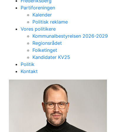
Frederiksberg
Partiforeningen
Kalender
Politisk reklame
Vores politikere
Kommunalbestyrelsen 2026-2029
Regionsrådet
Folketinget
Kandidater KV25
Politik
Kandidat til kommunalbestyrelsen
Kontakt
Mads Simonsen
27 år, mekaniker