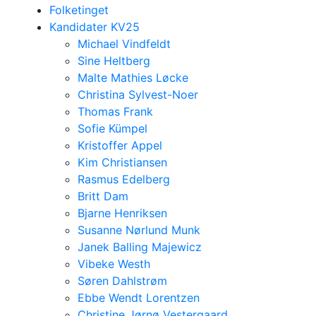
Folketinget
Kandidater KV25
Michael Vindfeldt
Sine Heltberg
Malte Mathies Løcke
Christina Sylvest-Noer
Thomas Frank
Sofie Kümpel
Kristoffer Appel
Kim Christiansen
Rasmus Edelberg
Britt Dam
Bjarne Henriksen
Susanne Nørlund Munk
Janek Balling Majewicz
Vibeke Westh
Søren Dahlstrøm
Ebbe Wendt Lorentzen
Christine Jørnø Vestergaard