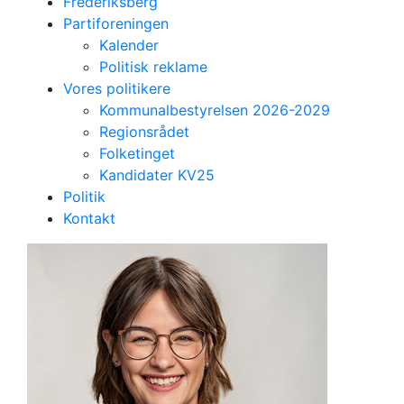
Frederiksberg
Partiforeningen
Kalender
Politisk reklame
Vores politikere
Kommunalbestyrelsen 2026-2029
Regionsrådet
Folketinget
Kandidater KV25
Politik
Kandidat til kommunalbestyrelsen
Kontakt
Sofie Kümpel
27 år, folkeskolelærer